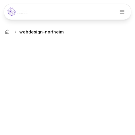
Menü
webdesign-northeim
Startseite