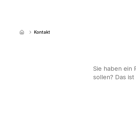
Kontakt
Startseite
Sie haben ein P
sollen? Das ist
30 Min.
Google Meet
Unverbindlich
Kost