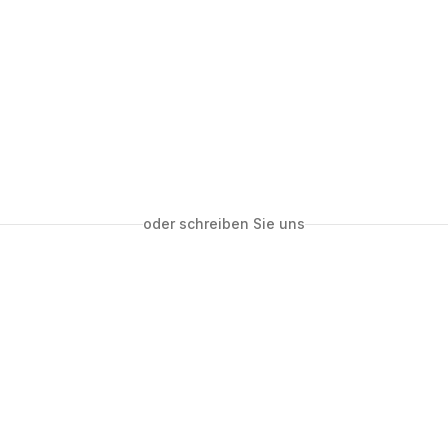
oder schreiben Sie uns
W
hinterlassen
0
uns etwas mitteilen? Füllen Sie einfach das