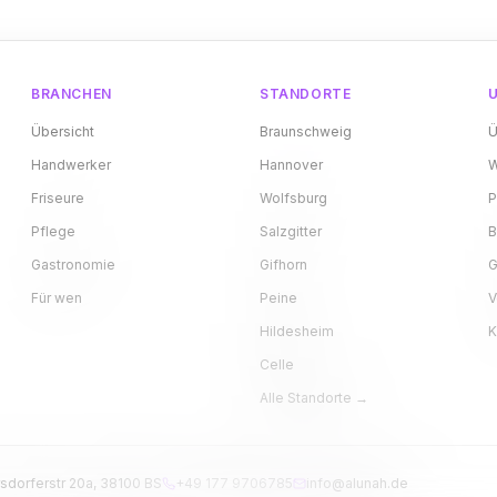
BRANCHEN
STANDORTE
Übersicht
Braunschweig
Ü
Handwerker
Hannover
W
Friseure
Wolfsburg
P
Pflege
Salzgitter
B
Gastronomie
Gifhorn
G
Für wen
Peine
V
Hildesheim
K
Celle
Alle Standorte →
sdorferstr 20a, 38100 BS
+49 177 9706785
info@alunah.de