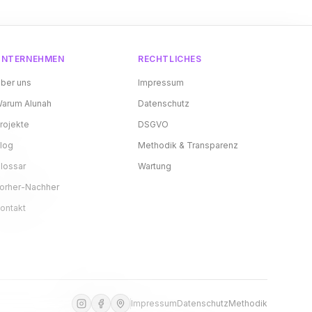
UNTERNEHMEN
RECHTLICHES
ber uns
Impressum
arum Alunah
Datenschutz
rojekte
DSGVO
log
Methodik & Transparenz
lossar
Wartung
orher-Nachher
ontakt
Impressum
Datenschutz
Methodik