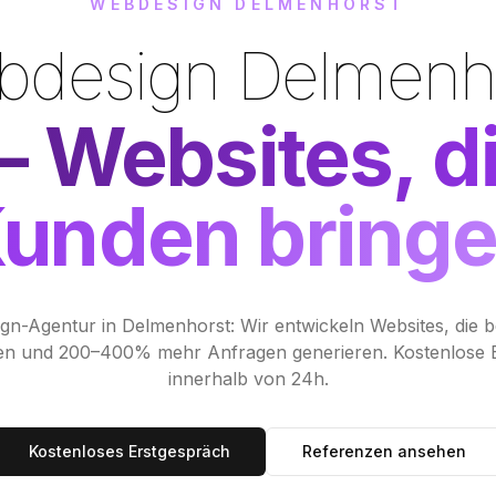
unden bring
ign-Agentur in
Delmenhorst
: Wir entwickeln Websites, die 
ken und 200–400% mehr Anfragen generieren. Kostenlose 
innerhalb von 24h.
Kostenloses Erstgespräch
Referenzen ansehen
5.0
Google Bewertungen
50+
zufriedene Kunden
24h
Antwor