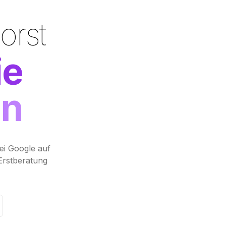
en
bei Google auf
Erstberatung
tzeit