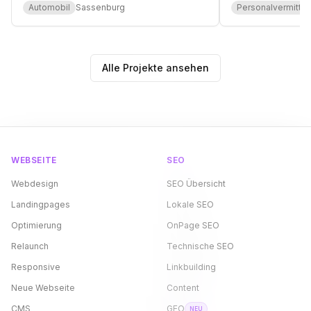
Fahrzeugpräsentation.
(Deutsch/Farsi) f
Automobil
Sassenburg
Personalvermittlu
Alle Projekte ansehen
WEBSEITE
SEO
Webdesign
SEO Übersicht
Landingpages
Lokale SEO
Optimierung
OnPage SEO
Relaunch
Technische SEO
Responsive
Linkbuilding
Neue Webseite
Content
CMS
GEO
NEU