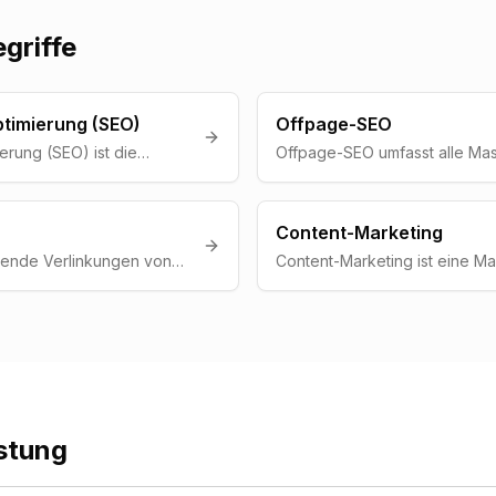
griffe
timierung (SEO)
Offpage-SEO
rung (SEO) ist die
Offpage-SEO umfasst alle M
serung einer Website, um
ausserhalb der eigenen Websi
Suchergebnissen von
insbesondere den Aufbau von
 Suchmaschinen besser
die Autoritaet und das Rankin
Content-Marketing
staerken.
hende Verlinkungen von
Content-Marketing ist eine Ma
 die eigene Seite. Sie
Strategie, bei der durch wertv
wichtigsten Ranking-
Inhalte (Blogartikel, Videos,
 und staerken die
angezogen und langfristig g
in.
stung