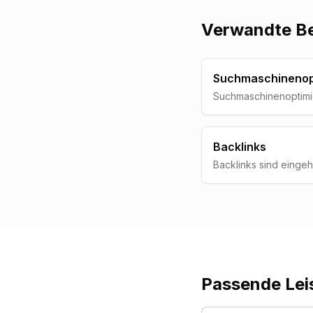
Verwandte Be
Suchmaschinenop
Suchmaschinenoptimie
systematische Verbes
in den organischen 
Google und anderen
Backlinks
gefunden zu werden.
Backlinks sind einge
anderen Websites auf
gelten als einer der 
Faktoren fuer Google
Autoritaet einer Doma
Passende Lei