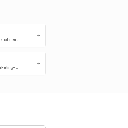
assnahmen
te,
 Backlinks, um
g einer Domain zu
rketing-
olle, relevante
 Ratgeber) Kunden
ebunden werden.