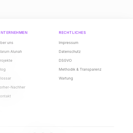
UNTERNEHMEN
RECHTLICHES
ber uns
Impressum
arum Alunah
Datenschutz
rojekte
DSGVO
log
Methodik & Transparenz
lossar
Wartung
orher-Nachher
ontakt