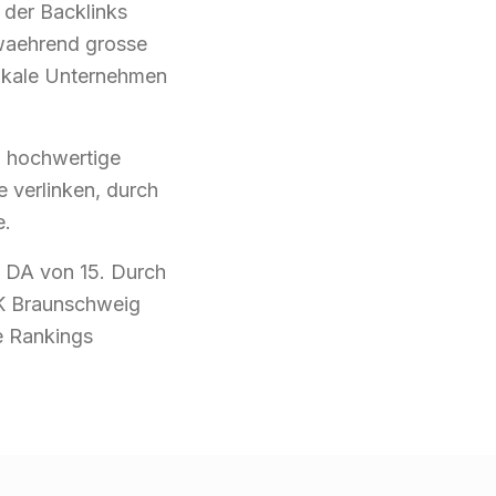
 der Backlinks
 waehrend grosse
lokale Unternehmen
: hochwertige
e verlinken, durch
e.
n DA von 15. Durch
HK Braunschweig
e Rankings