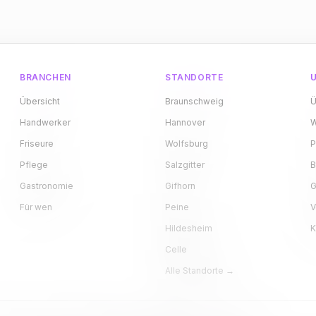
BRANCHEN
STANDORTE
Übersicht
Braunschweig
Ü
Handwerker
Hannover
W
Friseure
Wolfsburg
P
Pflege
Salzgitter
B
Gastronomie
Gifhorn
G
Für wen
Peine
V
Hildesheim
K
Celle
Alle Standorte →