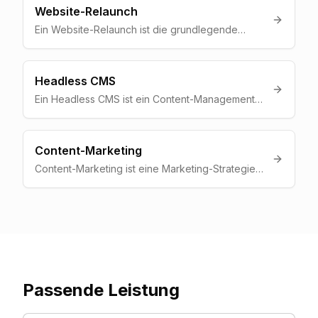
einfachen Blogs bis zu komplexen
Website-Relaunch
Unternehmensseiten.
Ein Website-Relaunch ist die grundlegende
Neugestaltung und Ueberarbeitung einer
bestehenden Website in Design, Technik und
Inhalt, um sie an aktuelle Standards und
Headless CMS
Geschaeftsziele anzupassen.
Ein Headless CMS ist ein Content-Management-
System, das Inhalte ueber eine API bereitstellt
und vom Frontend entkoppelt ist -- das erlaubt
maximale Flexibilitaet bei Design und
Content-Marketing
Performance.
Content-Marketing ist eine Marketing-Strategie,
bei der durch wertvolle, relevante Inhalte
(Blogartikel, Videos, Ratgeber) Kunden
angezogen und langfristig gebunden werden.
Passende Leistung