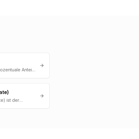
ozentuale Anteil
ine gewuenschte
 Kontaktformular
 Kauf taetigen.
ate)
e) ist der
er, die eine
r einzigen Seite
re Aktionen