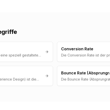
griffe
Conversion Rate
eine speziell gestaltete
Die Conversion Rate ist der pr
inzigen Ziel: Besucher zu
der Website-Besucher, die e
on zu fuehren, z. B. einer
Aktion ausfuehren -- z. B. ein
ldung oder einem Kauf.
absenden, anrufen oder einen
Bounce Rate (Absprungr
rience Design) ist die
Die Bounce Rate (Absprungrat
Produkte mit dem Ziel, dem
prozentuale Anteil der Besuch
positives, intuitives und
Website nach dem Aufruf eine
u bieten.
wieder verlassen, ohne weite
durchzufuehren.