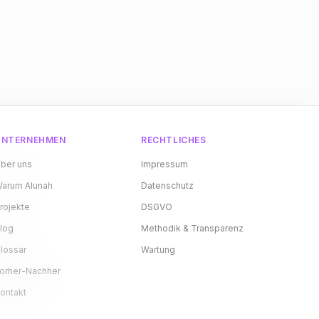
UNTERNEHMEN
RECHTLICHES
ber uns
Impressum
arum Alunah
Datenschutz
rojekte
DSGVO
log
Methodik & Transparenz
lossar
Wartung
orher-Nachher
ontakt