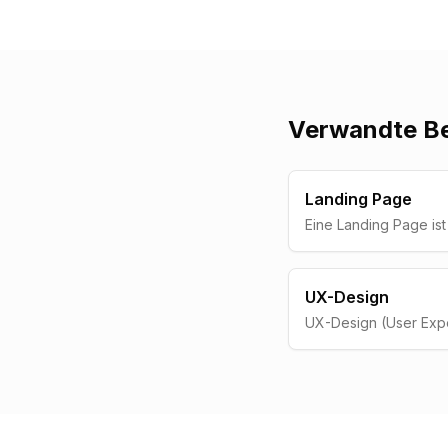
Verwandte Be
Landing Page
Eine Landing Page ist 
Webseite mit einem e
einer bestimmten Akti
Kontaktanfrage, Anme
UX-Design
UX-Design (User Expe
Gestaltung digitaler 
Nutzer ein moeglichst 
effizientes Erlebnis z