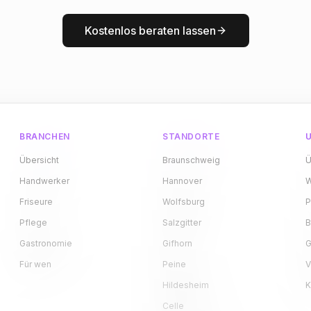
Kostenlos beraten lassen
BRANCHEN
STANDORTE
Übersicht
Braunschweig
Ü
Handwerker
Hannover
W
Friseure
Wolfsburg
P
Pflege
Salzgitter
B
Gastronomie
Gifhorn
G
Für wen
Peine
V
Hildesheim
K
Celle