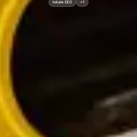
lokale SEO
+
1