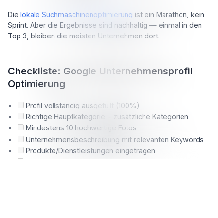
Die
lokale Suchmaschinenoptimierung
ist ein Marathon, kein
Sprint. Aber die Ergebnisse sind nachhaltig — einmal in den
Top 3, bleiben die meisten Unternehmen dort.
Checkliste: Google Unternehmensprofil
Optimierung
Profil vollständig ausgefüllt (100%)
Richtige Hauptkategorie + zusätzliche Kategorien
Mindestens 10 hochwertige Fotos
Unternehmensbeschreibung mit relevanten Keywords
Produkte/Dienstleistungen eingetragen
Wöchentliche Google Posts
Bewertungs-Strategie aktiv (Link an Kunden senden)
Auf alle Bewertungen geantwortet
Q&A-Bereich mit eigenen FAQs befüllt
NAP-Daten überall konsistent