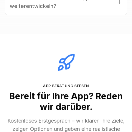
umfangreiche Projekte mehrere Monate. Im
weiterentwickeln?
Beratungsgespräch geben wir einen realistischen
Zeitrahmen.
Ja. Wir übernehmen Erweiterungen, Redesigns
und Wartung bestehender Apps. Sprechen Sie
uns im Beratungsgespräch darauf an.
APP BERATUNG
SEESEN
Bereit für Ihre App? Reden
wir darüber.
Kostenloses Erstgespräch – wir klären Ihre Ziele,
zeigen Optionen und geben eine realistische